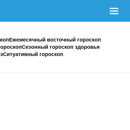
коп
Ежемесячный восточный гороскоп
ороскоп
Сезонный гороскоп здоровья
з
Ситуативный гороскоп