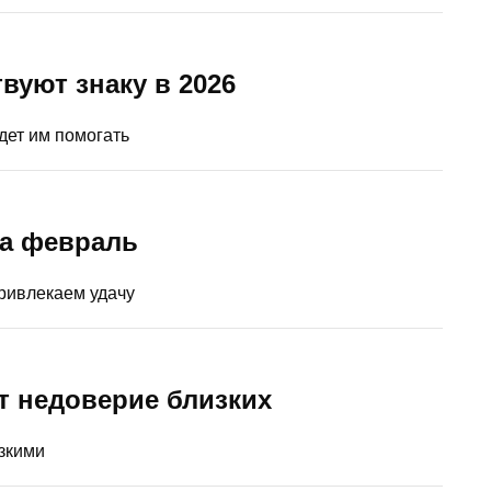
уют знаку в 2026
дет им помогать
на февраль
ривлекаем удачу
т недоверие близких
зкими