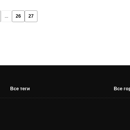
...
26
27
Все теги
Все г