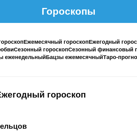
Гороскопы
гороскоп
Ежемесячный гороскоп
Ежегодный горос
любви
Сезонный гороскоп
Сезонный финансовый г
ы еженедельный
Бацзы ежемесячный
Таро-прогно
Ежегодный гороскоп
рельцов