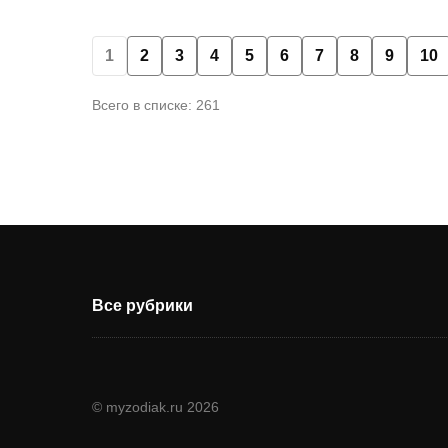
1
2
3
4
5
6
7
8
9
10
Всего в списке: 261
Все рубрики
© myzodiak.ru 2026