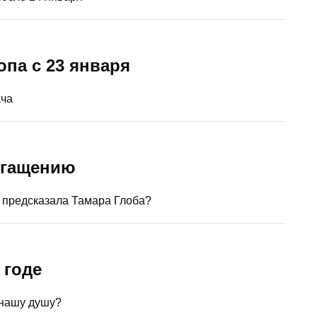
опа с 23 января
ача
богащению
о предсказала Тамара Глоба?
 годе
 нашу душу?