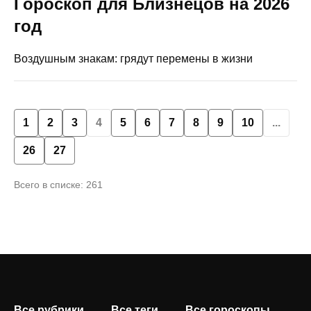
Гороскоп для Близнецов на 2026
год
Воздушным знакам: грядут перемены в жизни
1
2
3
4
5
6
7
8
9
10
...
26
27
Всего в списке: 261
Все рубрики
Все теги
Все гороскопы