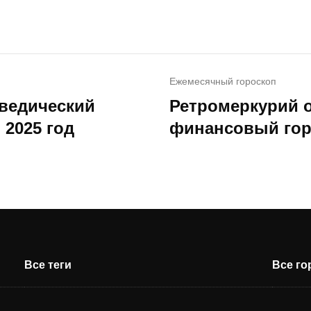
Ежемесячный гороскоп
 ведический
Ретромеркурий о
 2025 год
финансовый горо
Все теги
Все г