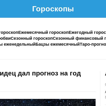
Гороскопы
гороскоп
Ежемесячный гороскоп
Ежегодный горос
любви
Сезонный гороскоп
Сезонный финансовый г
ы еженедельный
Бацзы ежемесячный
Таро-прогно
идец дал прогноз на год