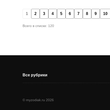
1
2
3
4
5
6
7
8
9
10
Всего в списке: 120
Все рубрики
© myzodiak.ru 2026