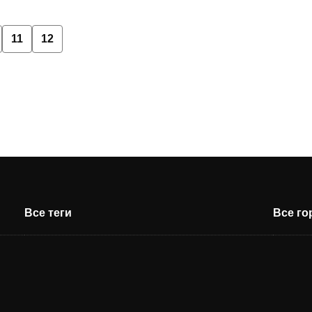
11
12
Все теги
Все г