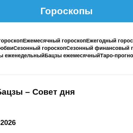
Гороскопы
гороскоп
Ежемесячный гороскоп
Ежегодный горос
любви
Сезонный гороскоп
Сезонный финансовый г
ы еженедельный
Бацзы ежемесячный
Таро-прогно
Бацзы – Совет дня
 2026