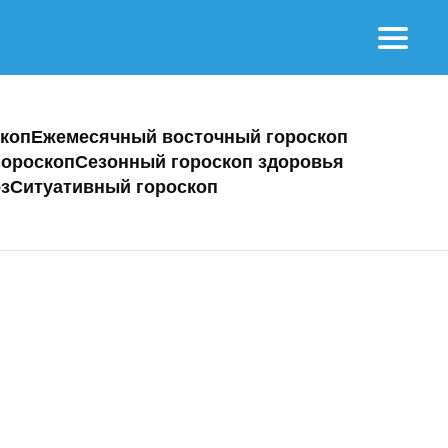
коп
Ежемесячный восточный гороскоп
ороскоп
Сезонный гороскоп здоровья
з
Ситуативный гороскоп