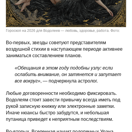
Гороскоп на 2026 для Водолеев — любовь, здоровье, работа. Фото:
Во-первых, звезды советуют представителям
воздушной стихии в наступающем периоде активнее
заниматься составлением планов.
«Обещания в этом году подобны узлу: если
ослабить внимание, он затянется и запутает
все вокруг»
, — подчеркнула астролог.
Любые договоренности необходимо фиксировать.
Водолеям стоит завести привычку всегда иметь под
рукой записную книжку или электронные заметки.
Иначе нюансы быстро забудутся, и небольшая
путаница приведет к неприятным последствиям.
Во-вторых, Вселенная научит подопечных Урана