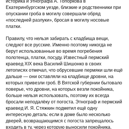
историка и этнографа А. Топоркова в
Екатеринбургском уезде, близкие и родственники при
опускании гроба в могилу совершали обряд
«последней разлуки», бросая в могилу носовые
платки.
Правилу, что нельзя забирать с кладбища вещи,
следуют все русские. Именно поэтому никогда не
берут использованные во время погребения
полотенца, платки, посуду. Известный пермский
краевед XIX века Василий Шишонко в своих
летописях отмечал, что обрусевшие пермяки шли ещё
дальше — они оставляли на кладбище дровни, на
которых привезли гроб. В Вятской губернии бытовало
поверье, что дровни, на которых везли покойника,
больше нельзя использовать, поэтому их всегда
бросали неподалёку от погоста. Этнограф и пермский
краевед И. Я. Стяжкин подметил ещё одну
интересную деталь: если в доме было несколько
дверей, возвращающимся с погоста запрещалось
входить в ту, через которую выносили покойника.