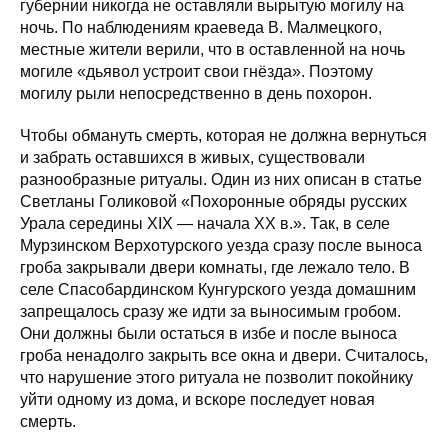
губернии никогда не оставляли вырытую могилу на
ночь. По наблюдениям краеведа В. Малмецкого,
местные жители верили, что в оставленной на ночь
могиле «дьявол устроит свои гнёзда». Поэтому
могилу рыли непосредственно в день похорон.
Чтобы обмануть смерть, которая не должна вернуться
и забрать оставшихся в живых, существовали
разнообразные ритуалы. Один из них описан в статье
Светланы Голиковой «Похоронные обряды русских
Урала середины XIX — начала XX в.». Так, в селе
Мурзинском Верхотурского уезда сразу после выноса
гроба закрывали двери комнаты, где лежало тело. В
селе Спасобардинском Кунгурского уезда домашним
запрещалось сразу же идти за выносимым гробом.
Они должны были остаться в избе и после выноса
гроба ненадолго закрыть все окна и двери. Считалось,
что нарушение этого ритуала не позволит покойнику
уйти одному из дома, и вскоре последует новая
смерть.