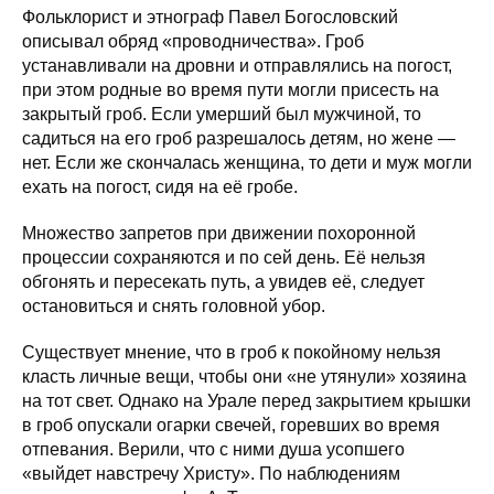
Фольклорист и этнограф Павел Богословский
описывал обряд «проводничества». Гроб
устанавливали на дровни и отправлялись на погост,
при этом родные во время пути могли присесть на
закрытый гроб. Если умерший был мужчиной, то
садиться на его гроб разрешалось детям, но жене —
нет. Если же скончалась женщина, то дети и муж могли
ехать на погост, сидя на её гробе.
Множество запретов при движении похоронной
процессии сохраняются и по сей день. Её нельзя
обгонять и пересекать путь, а увидев её, следует
остановиться и снять головной убор.
Существует мнение, что в гроб к покойному нельзя
класть личные вещи, чтобы они «не утянули» хозяина
на тот свет. Однако на Урале перед закрытием крышки
в гроб опускали огарки свечей, горевших во время
отпевания. Верили, что с ними душа усопшего
«выйдет навстречу Христу». По наблюдениям