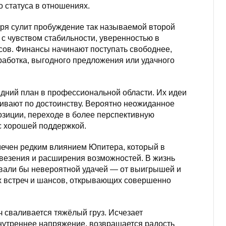
 статуса в отношениях.
бря сулит пробуждение так называемой второй
 с чувством стабильности, уверенностью в
сов. Финансы начинают поступать свободнее,
аботка, выгодного предложения или удачного
дний план в профессиональной области. Их идеи
нивают по достоинству. Вероятно неожиданное
озиции, переходе в более перспективную
с хорошей поддержкой.
мечен редким влиянием Юпитера, который в
 везения и расширения возможностей. В жизнь
азвали бы невероятной удачей — от выигрышей и
 встреч и шансов, открывающих совершенно
ч сваливается тяжёлый груз. Исчезает
нутреннее напряжение, возвращается радость