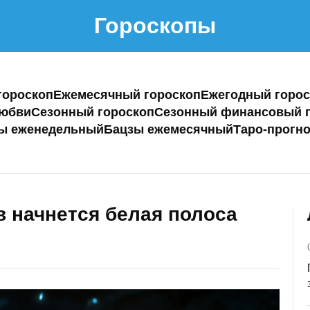
Гороскопы
гороскоп
Ежемесячный гороскоп
Ежегодный горос
любви
Сезонный гороскоп
Сезонный финансовый г
ы еженедельный
Бацзы ежемесячный
Таро-прогно
ов начнется белая полоса