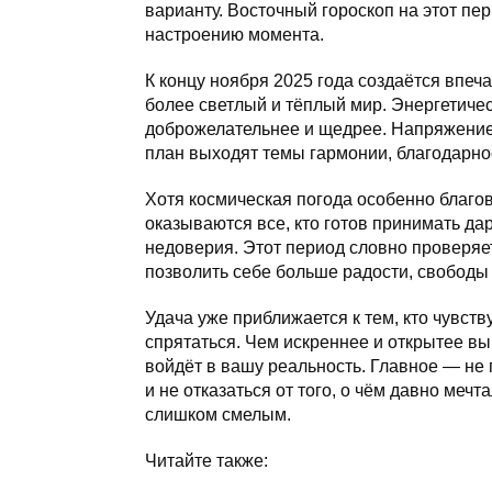
варианту. Восточный гороскоп на этот пе
настроению момента.
К концу ноября 2025 года создаётся впеч
более светлый и тёплый мир. Энергетичес
доброжелательнее и щедрее. Напряжение 
план выходят темы гармонии, благодарно
Хотя космическая погода особенно благо
оказываются все, кто готов принимать дар
недоверия. Этот период словно проверяет,
позволить себе больше радости, свободы 
Удача уже приближается к тем, кто чувств
спрятаться. Чем искреннее и открытее вы
войдёт в вашу реальность. Главное — не п
и не отказаться от того, о чём давно мечт
слишком смелым.
Читайте также: