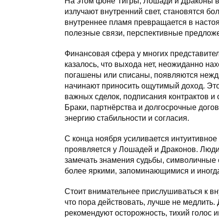
На этом фоне Тигры, Лошади и Драконы в
излучают внутренний свет, становятся б
внутреннее пламя превращается в насто
полезные связи, перспективные предлож
Финансовая сфера у многих представителе
казалось, что выхода нет, неожиданно на
погашены или списаны, появляются нежд
начинают приносить ощутимый доход. Это
важных сделок, подписания контрактов и
Браки, партнёрства и долгосрочные догов
энергию стабильности и согласия.
С конца ноября усиливается интуитивное 
проявляется у Лошадей и Драконов. Люди
замечать знамения судьбы, символичные 
более яркими, запоминающимися и иногд
Стоит внимательнее прислушиваться к вн
что пора действовать, лучше не медлить.
рекомендуют осторожность, тихий голос 