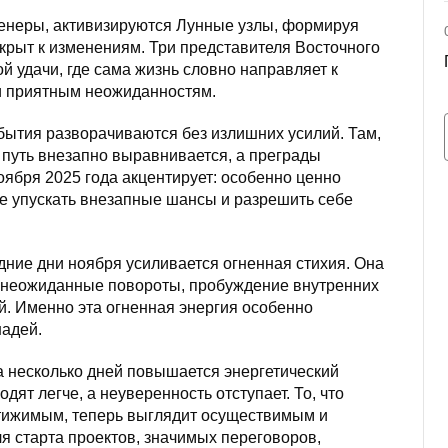
Венеры, активизируются Лунные узлы, формируя
ткрыт к изменениям. Три представителя Восточного
 удачи, где сама жизнь словно направляет к
и приятным неожиданностям.
обытия разворачиваются без излишних усилий. Там,
 путь внезапно выравнивается, а преграды
оября 2025 года акцентирует: особенно ценно
е упускать внезапные шансы и разрешить себе
дние дни ноября усиливается огненная стихия. Она
, неожиданные повороты, пробуждение внутренних
. Именно эта огненная энергия особенно
шадей.
за несколько дней повышается энергетический
ят легче, а неуверенность отступает. То, что
тижимым, теперь выглядит осуществимым и
я старта проектов, значимых переговоров,