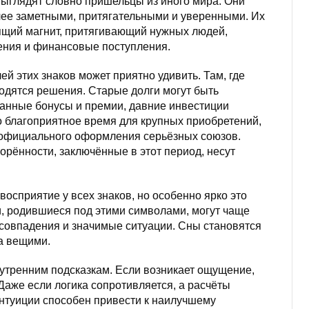
ыглядят словно пришельцы из иного мира. Они
олее заметными, притягательными и уверенными. Их
ящий магнит, притягивающий нужных людей,
ения и финансовые поступления.
й этих знаков может приятно удивить. Там, где
ходятся решения. Старые долги могут быть
анные бонусы и премии, давние инвестиции
 благоприятное время для крупных приобретений,
 официального оформления серьёзных союзов.
орённости, заключённые в этот период, несут
восприятие у всех знаков, но особенно ярко это
, родившиеся под этими символами, могут чаще
совпадения и значимые ситуации. Сны становятся
а вещими.
утренним подсказкам. Если возникает ощущение,
 Даже если логика сопротивляется, а расчёты
интуиции способен привести к наилучшему