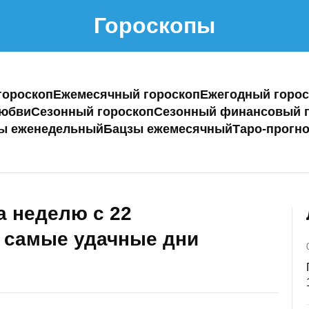
Гороскопы
гороскоп
Ежемесячный гороскоп
Ежегодный горос
любви
Сезонный гороскоп
Сезонный финансовый г
ы еженедельный
Бацзы ежемесячный
Таро-прогно
а неделю с 22
а самые удачные дни