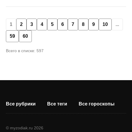
1
2
3
4
5
6
7
8
9
10
...
59
60
Всего в списке: 597
Все рубрики
Все теги
Все гороскопы
© myzodiak.ru 2026