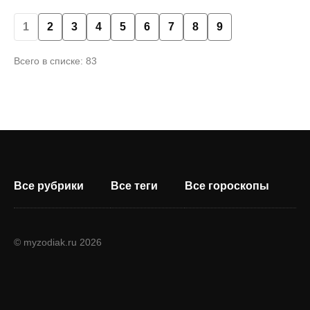
1
2
3
4
5
6
7
8
9
Всего в списке: 83
Все рубрики
Все теги
Все гороскопы
© myzodiak.ru 2026