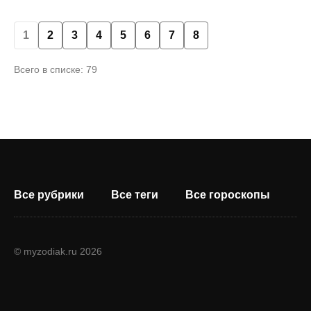
1
2
3
4
5
6
7
8
Всего в списке: 79
Все рубрики
Все теги
Все гороскопы
© myzodiak.ru 2026