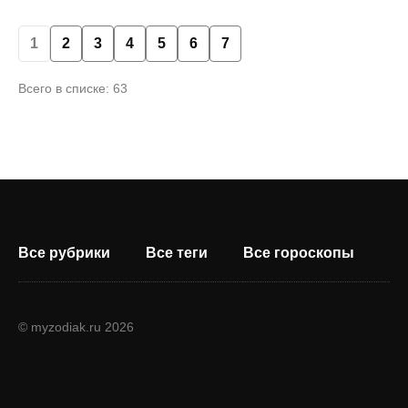
1
2
3
4
5
6
7
Всего в списке: 63
Все рубрики
Все теги
Все гороскопы
© myzodiak.ru 2026