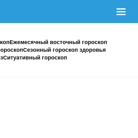
коп
Ежемесячный восточный гороскоп
ороскоп
Сезонный гороскоп здоровья
з
Ситуативный гороскоп