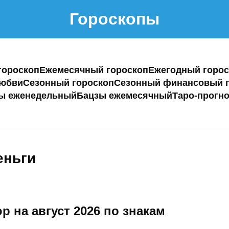
Гороскопы
гороскоп
Ежемесячный гороскоп
Ежегодный горос
любви
Сезонный гороскоп
Сезонный финансовый г
ы еженедельный
Бацзы ежемесячный
Таро-прогно
еньги
р на август 2026 по знакам