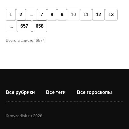
1
2
...
7
8
9
10
11
12
13
...
657
658
Всего в списке: 6574
Все рубрики
Все теги
Все гороскопы
© myzodiak.ru 2026