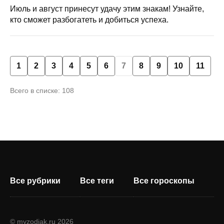
Июль и август принесут удачу этим знакам! Узнайте,
кто сможет разбогатеть и добиться успеха.
1
2
3
4
5
6
7
8
9
10
11
Всего в списке: 108
Все рубрики
Все теги
Все гороскопы
© myzodiak.ru 2026