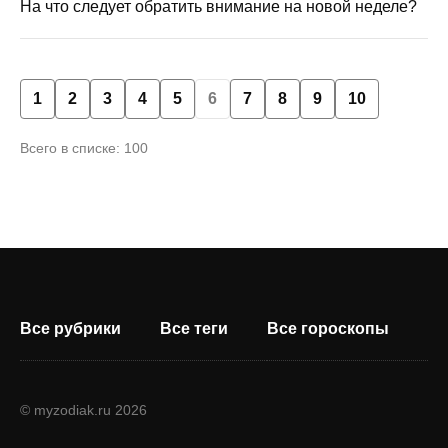
На что следует обратить внимание на новой неделе?
1
2
3
4
5
6
7
8
9
10
Всего в списке: 100
Все рубрики
Все теги
Все гороскопы
© myzodiak.ru 2026