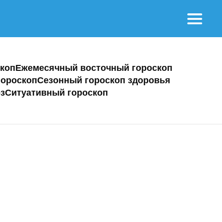
коп
Ежемесячный восточный гороскоп
ороскоп
Сезонный гороскоп здоровья
з
Ситуативный гороскоп