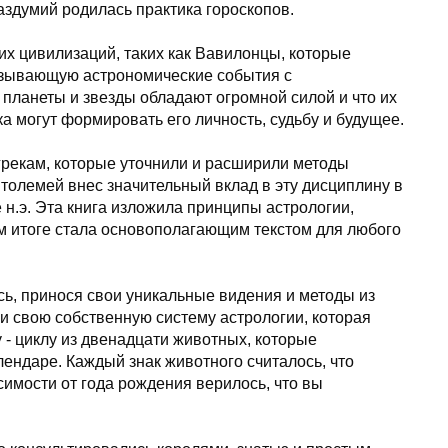
аздумий родилась практика гороскопов.
их цивилизаций, таких как Вавилонцы, которые
язывающую астрономические события с
 планеты и звезды обладают огромной силой и что их
 могут формировать его личность, судьбу и будущее.
грекам, которые уточнили и расширили методы
олемей внес значительный вклад в эту дисциплину в
е н.э. Эта книга изложила принципы астрологии,
м итоге стала основополагающим текстом для любого
сь, принося свои уникальные видения и методы из
и свою собственную систему астрологии, которая
 - циклу из двенадцати животных, которые
лендаре. Каждый знак животного считалось, что
симости от года рождения верилось, что вы