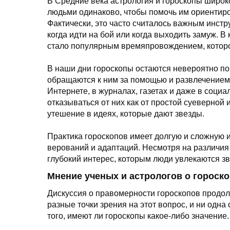
В Средние века астрология и гороскопы широк
людьми одинаково, чтобы помочь им ориентиро
Фактически, это часто считалось важным инст
когда идти на бой или когда выходить замуж. В
стало популярным времяпровождением, которо
В наши дни гороскопы остаются невероятно п
обращаются к ним за помощью и развлечением.
Интернете, в журналах, газетах и даже в социал
отказываться от них как от простой суеверной
утешение в идеях, которые дают звезды.
Практика гороскопов имеет долгую и сложную и
верований и адаптаций. Несмотря на различия 
глубокий интерес, которым люди увлекаются зв
Мнение ученых и астрологов о гороск
Дискуссия о правомерности гороскопов продол
разные точки зрения на этот вопрос, и ни одн
того, имеют ли гороскопы какое-либо значение.