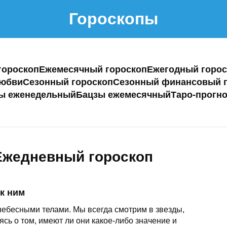
Гороскопы
гороскоп
Ежемесячный гороскоп
Ежегодный горос
любви
Сезонный гороскоп
Сезонный финансовый г
ы еженедельный
Бацзы ежемесячный
Таро-прогно
Ежедневный гороскоп
к ним
ебесными телами. Мы всегда смотрим в звезды,
сь о том, имеют ли они какое-либо значение и