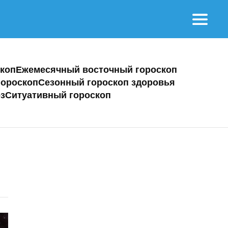
коп
Ежемесячный восточный гороскоп
ороскоп
Сезонный гороскоп здоровья
з
Ситуативный гороскоп