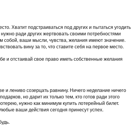
есто. Хватит подстраиваться под других и пытаться угодить
 нужно ради других жертвовать своими потребностями
м собой, ваши мысли, чувства, желания имеют значение.
вствовать вину за то, что ставите себя на первое место.
бе и отстаивай свое право иметь собственные желания
е и лениво созерцать равнину. Ничего неделание ничего
одарков, но дарит их только тем, кто готов ради этого
лотерею, нужно как минимум купить лотерейный билет.
 любые ваши действия сегодня принесут успех.
будь.