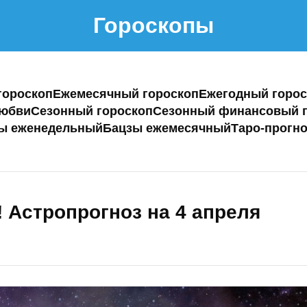
Гороскопы
гороскоп
Ежемесячный гороскоп
Ежегодный горос
любви
Сезонный гороскоп
Сезонный финансовый г
ы еженедельный
Бацзы ежемесячный
Таро-прогно
! Астропрогноз на 4 апреля