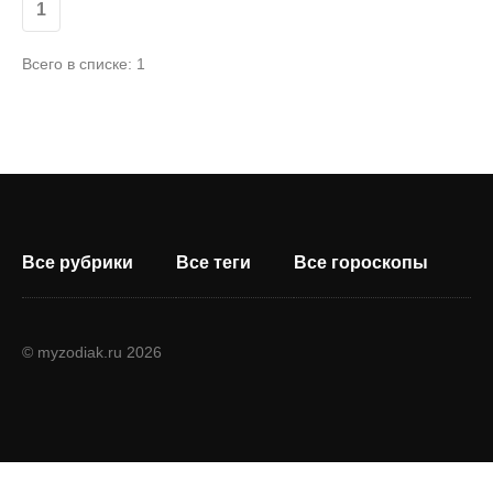
1
Всего в списке: 1
Все рубрики
Все теги
Все гороскопы
© myzodiak.ru 2026