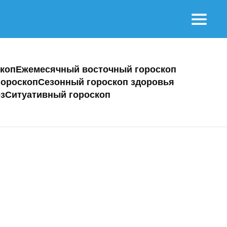
коп
Ежемесячный восточный гороскоп
ороскоп
Сезонный гороскоп здоровья
з
Ситуативный гороскоп