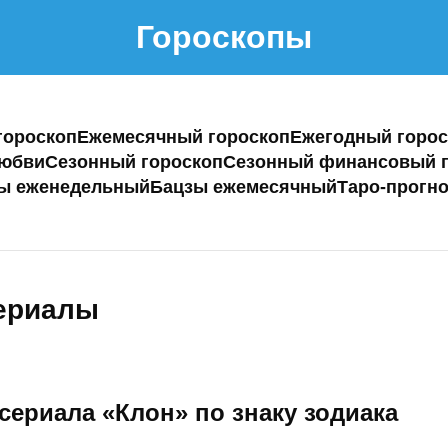
Гороскопы
гороскоп
Ежемесячный гороскоп
Ежегодный горос
любви
Сезонный гороскоп
Сезонный финансовый г
ы еженедельный
Бацзы ежемесячный
Таро-прогно
Сериалы
сериала «Клон» по знаку зодиака