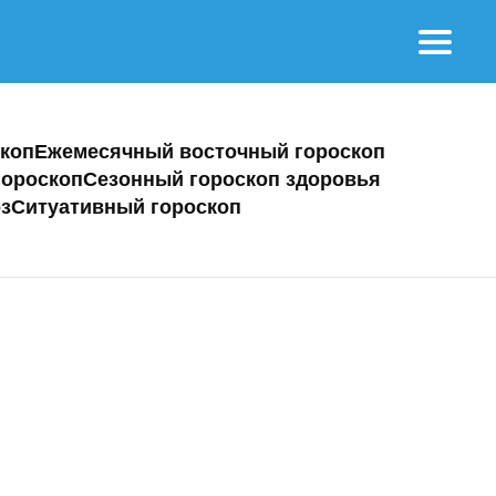
коп
Ежемесячный восточный гороскоп
ороскоп
Сезонный гороскоп здоровья
з
Ситуативный гороскоп