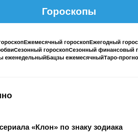
Гороскопы
гороскоп
Ежемесячный гороскоп
Ежегодный горос
любви
Сезонный гороскоп
Сезонный финансовый г
ы еженедельный
Бацзы ежемесячный
Таро-прогно
ино
сериала «Клон» по знаку зодиака