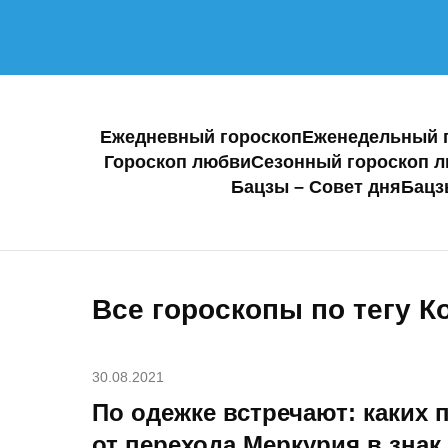
Ежедневный гороскоп
Еженедельный 
Гороскоп любви
Сезонный гороскоп 
Бацзы – Совет дня
Бацз
Все гороскопы по тегу К
30.08.2021
По одежке встречают: каких 
от перехода Меркурия в знак