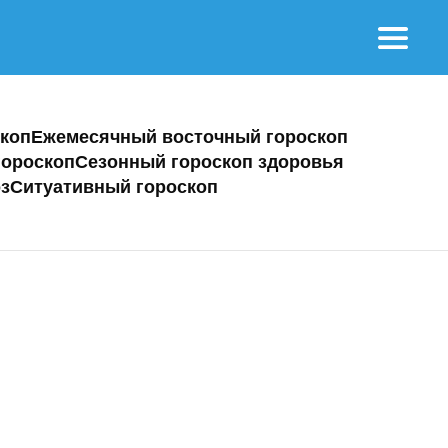
коп
Ежемесячный восточный гороскоп
ороскоп
Сезонный гороскоп здоровья
з
Ситуативный гороскоп