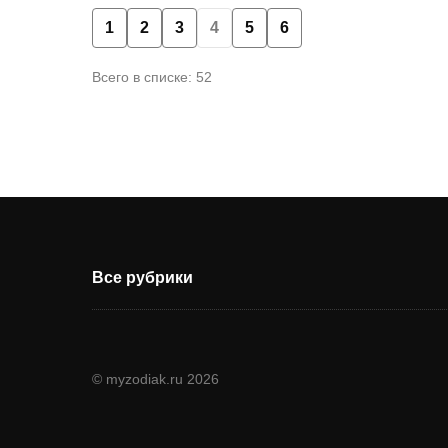
1
2
3
4
5
6
Всего в списке: 52
Все рубрики
© myzodiak.ru 2026