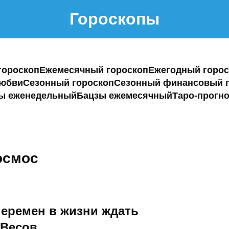
Гороскопы
гороскоп
Ежемесячный гороскоп
Ежегодный горос
любви
Сезонный гороскоп
Сезонный финансовый г
ы еженедельный
Бацзы ежемесячный
Таро-прогно
осмос
перемен в жизни ждать
 Весов