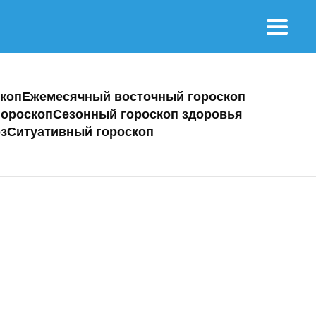
коп
Ежемесячный восточный гороскоп
ороскоп
Сезонный гороскоп здоровья
з
Ситуативный гороскоп