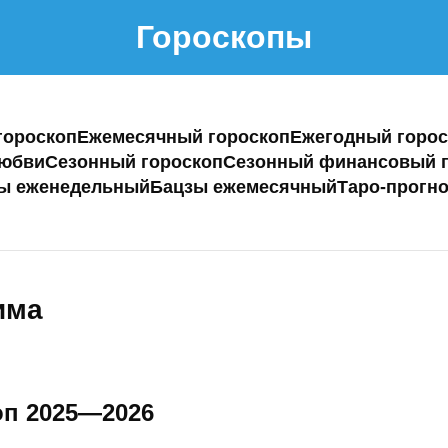
Гороскопы
гороскоп
Ежемесячный гороскоп
Ежегодный горос
любви
Сезонный гороскоп
Сезонный финансовый г
ы еженедельный
Бацзы ежемесячный
Таро-прогно
има
п 2025—2026