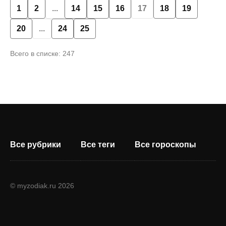
1
2
...
14
15
16
17
18
19
20
...
24
25
Всего в списке: 247
Все рубрики
Все теги
Все гороскопы
© myzodiak.ru 2026