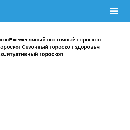
коп
Ежемесячный восточный гороскоп
ороскоп
Сезонный гороскоп здоровья
з
Ситуативный гороскоп