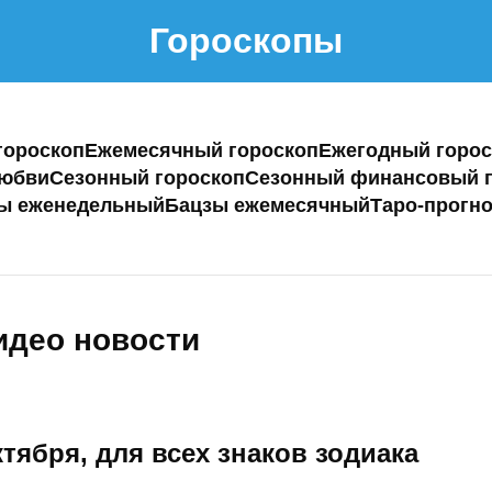
Гороскопы
гороскоп
Ежемесячный гороскоп
Ежегодный горос
любви
Сезонный гороскоп
Сезонный финансовый г
ы еженедельный
Бацзы ежемесячный
Таро-прогно
идео новости
октября, для всех знаков зодиака