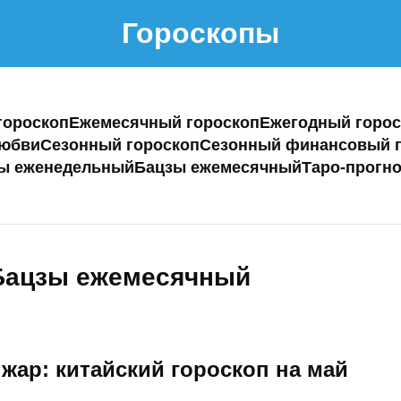
Гороскопы
гороскоп
Ежемесячный гороскоп
Ежегодный горос
любви
Сезонный гороскоп
Сезонный финансовый г
ы еженедельный
Бацзы ежемесячный
Таро-прогно
 Бацзы ежемесячный
 жар: китайский гороскоп на май