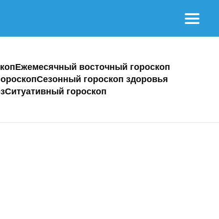
коп
Ежемесячный восточный гороскоп
ороскоп
Сезонный гороскоп здоровья
з
Ситуативный гороскоп