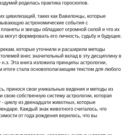
аздумий родилась практика гороскопов.
их цивилизаций, таких как Вавилонцы, которые
язывающую астрономические события с
 планеты и звезды обладают огромной силой и что их
 могут формировать его личность, судьбу и будущее.
грекам, которые уточнили и расширили методы
олемей внес значительный вклад в эту дисциплину в
е н.э. Эта книга изложила принципы астрологии,
м итоге стала основополагающим текстом для любого
сь, принося свои уникальные видения и методы из
и свою собственную систему астрологии, которая
 - циклу из двенадцати животных, которые
лендаре. Каждый знак животного считалось, что
симости от года рождения верилось, что вы