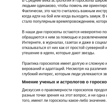
В Средние века астрология и гороскопы широк
людьми одинаково, чтобы помочь им ориентиро
Фактически, это часто считалось важным инст
когда идти на бой или когда выходить замуж. В
стало популярным времяпровождением, которо
В наши дни гороскопы остаются невероятно п
обращаются к ним за помощью и развлечением.
Интернете, в журналах, газетах и даже в социал
отказываться от них как от простой суеверной
утешение в идеях, которые дают звезды.
Практика гороскопов имеет долгую и сложную и
верований и адаптаций. Несмотря на различия 
глубокий интерес, которым люди увлекаются зв
Мнение ученых и астрологов о гороск
Дискуссия о правомерности гороскопов продол
разные точки зрения на этот вопрос, и ни одн
того, имеют ли гороскопы какое-либо значение.