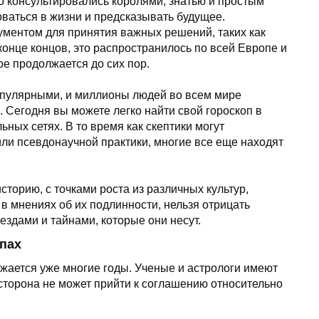
о консультировались королями, знатью и простым
ваться в жизни и предсказывать будущее.
рументом для принятия важных решений, таких как
 конце концов, это распространилось по всей Европе и
е продолжается до сих пор.
опулярными, и миллионы людей во всем мире
 Сегодня вы можете легко найти свой гороскоп в
ьных сетях. В то время как скептики могут
 или псевдонаучной практики, многие все еще находят
сторию, с точками роста из различных культур,
в мнениях об их подлинности, нельзя отрицать
ездами и тайнами, которые они несут.
опах
жается уже многие годы. Ученые и астрологи имеют
а сторона не может прийти к соглашению относительно