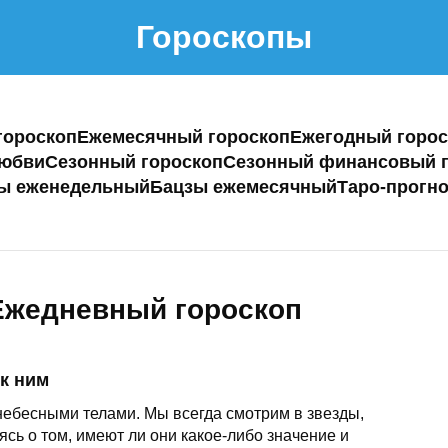
Гороскопы
гороскоп
Ежемесячный гороскоп
Ежегодный горос
любви
Сезонный гороскоп
Сезонный финансовый г
ы еженедельный
Бацзы ежемесячный
Таро-прогно
Ежедневный гороскоп
к ним
ебесными телами. Мы всегда смотрим в звезды,
сь о том, имеют ли они какое-либо значение и