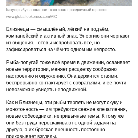
Какую рыбу напоминает ваш знак: праздничный гороскоп.
www.globallookpress.com/AIC
Близнецы — смышлёный, лёгкий на подъём,
компанейский и активный знак. Энергию они черпают
из общения. Готовы испробовать всё, но
зафиксироваться на чём-то одном им непросто.
Рыба-попугай тоже всё время в движении, осваивает
новые территории, меняет расцветку сообразно
настроению и окружению. Она держится стаями,
беспрерывно контактирует с собратьями, и её почти
невозможно увидеть неподвижной.
Как и Близнецы, эти рыбы терпеть не могут скуку и
монотонность — им требуются свежие впечатления,
новые собеседники, непривычные темы. К тому же
они без труда перескакивают с одной задачи на
другую, а их броская внешность постоянно
приковывает взгляды.