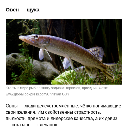
Овен — щука
Кто ты в мире рыб по знаку зодиака: гороскоп, праздник. Фото:
www.globallookpress.com/Christian GUY
Овны — люди целеустремлённые, чётко понимающие
свои желания. Им свойственны страстность,
пылкость, прямота и лидерские качества, а их девиз
— «сказано — сделано».