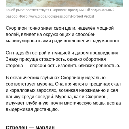
Какой рыбе соответствует Скорпион: праздничный зодиакальный
разбор. Фото: www.globallookpress.com/Norbert Probst
Скорпион точно знает свои цели, наделён мощной
волей, влияет на окружающих и способен
манипулировать ими ради воплощения задуманного.
Он наделён острой интуицией и даром предвидения.
Знаку присуща страстность, однако оборотная
сторона — способность изводить близких ревностью.
В океанических глубинах Скорпиону идеально
соответствует мурена. Она прячется в трещинах скал
и коралловых зарослях, возникая неожиданно и сея
панику среди соседей. Мурена, как и Скорпион,
излучает глубинную, почти мистическую мощь, всегда
выдерживая дистанцию.
Стрелец — марлин