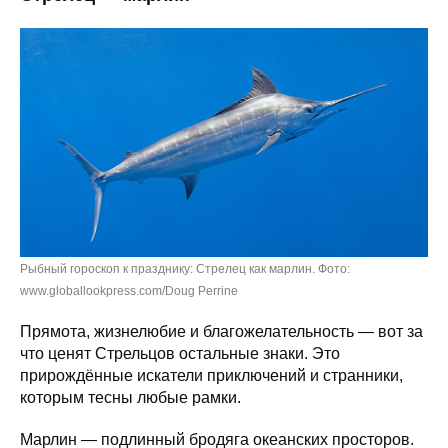
Рыбный гороскоп к празднику: Стрелец как марлин. Фото:
www.globallookpress.com/Doug Perrine
Прямота, жизнелюбие и благожелательность — вот за
что ценят Стрельцов остальные знаки. Это
прирождённые искатели приключений и странники,
которым тесны любые рамки.
Марлин — подлинный бродяга океанских просторов.