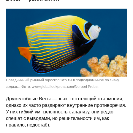
Праздничный рыбный гороскоп: кто ты в подводном мире по знаку
зодиака. Фото: www.globallookpress.com/Norbert Probst
Дружелюбные Весы — знак, тяготеющий к гармонии,
однако их часто раздирают внутренние противоречия.
У них гибкий ум, склонность к анализу, они редко
спешат с выводами, но решительности им, как
правило, недостаёт.