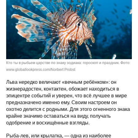
Кто ты в рыбьем царстве по знаку зодиака: гороскоп и праздник. Фото:
www.globallookpress.com/Norbert Probst
Льва нередко величают «вечным ребёнком»: он
жизнерадостен, контактен, обожает находиться в
эпицентре событий и уверен, что всё лучшее в мире
предназначено именно ему. Своим настроем он
охотно делится с родными. Для этого огненного знака
крайне значимо оставаться на виду, получать
одобрение и восхищённые взгляды.
Рыба-лев, или крылатка, — одна из наиболее