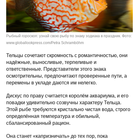
Рыбный гороскоп: узнай свою рыбу по знаку зодиака в праздник. Фото:
www.globallookpress.com/Petra Schramböhm
Тельцы сочетают скромность с романтичностью, они
надёжные, выносливые, терпеливые и
ответственные. Представители этого знака
осмотрительны, предпочитают проверенные пути, а
перемены в укладе даются им нелегко.
Дискус по праву считается королём аквариума, и его
повадки удивительно созвучны характеру Тельца.
Этой рыбе требуются кристально чистая вода, строго
определённая температура и обильный,
сбалансированный рацион.
Она станет «капризничать» до тех пор, пока