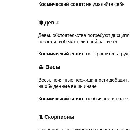
Космический совет:
не умаляйте себя.
♍ Девы
Девы, обстоятельства потребуют дисцип
позволит избежать лишней нагрузки.
Космический совет:
не страшитесь труд
♎ Весы
Весы, приятные неожиданности добавят яр
на обыденные вещи иначе.
Космический совет:
необычности полез
♏ Скорпионы
Скорпионы, вы сумеете разрешить в вопр