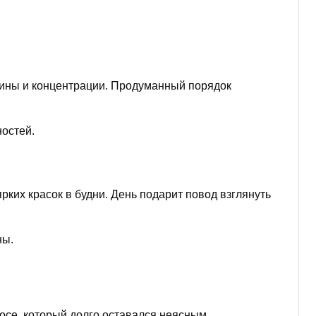
лины и концентрации. Продуманный порядок
ностей.
ких красок в будни. День подарит повод взглянуть
ны.
осе, который долго оставался неясным.