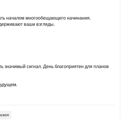
тать началом многообещающего начинания.
ддерживают ваши взгляды.
ь значимый сигнал. День благоприятен для планов
будущем.
оскоп