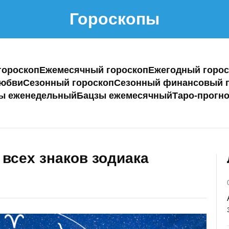
Гороскопы
гороскоп
Ежемесячный гороскоп
Ежегодный горос
любви
Сезонный гороскоп
Сезонный финансовый г
ы еженедельный
Бацзы ежемесячный
Таро-прогно
 всех знаков зодиака