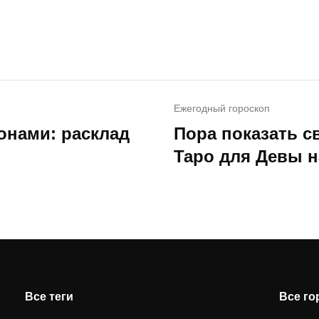
Ежегодный гороскоп
онами: расклад
Пора показать с
Таро для Девы н
Все теги
Все г