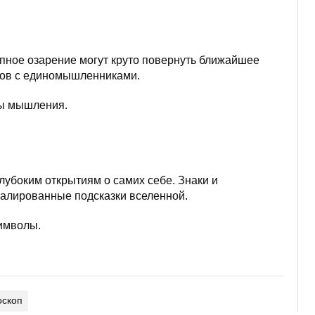
пное озарение могут круто повернуть ближайшее
тов с единомышленниками.
ы мышления.
лубоким открытиям о самих себе. Знаки и
уалированные подсказки вселенной.
символы.
оскоп