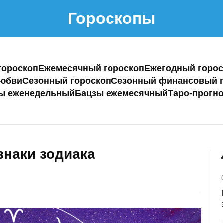
Гороскопы
гороскоп
Ежемесячный гороскоп
Ежегодный горос
любви
Сезонный гороскоп
Сезонный финансовый г
ы еженедельный
Бацзы ежемесячный
Таро-прогно
знаки зодиака