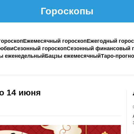
Гороскопы
гороскоп
Ежемесячный гороскоп
Ежегодный горос
любви
Сезонный гороскоп
Сезонный финансовый г
ы еженедельный
Бацзы ежемесячный
Таро-прогно
по 14 июня