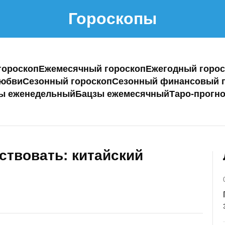
Гороскопы
гороскоп
Ежемесячный гороскоп
Ежегодный горос
любви
Сезонный гороскоп
Сезонный финансовый г
ы еженедельный
Бацзы ежемесячный
Таро-прогно
ствовать: китайский