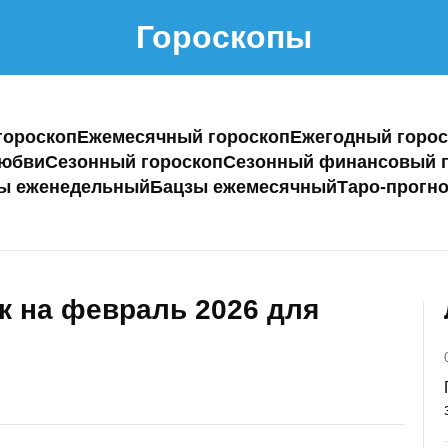
Гороскопы
гороскоп
Ежемесячный гороскоп
Ежегодный горос
любви
Сезонный гороскоп
Сезонный финансовый г
ы еженедельный
Бацзы ежемесячный
Таро-прогно
к на февраль 2026 для