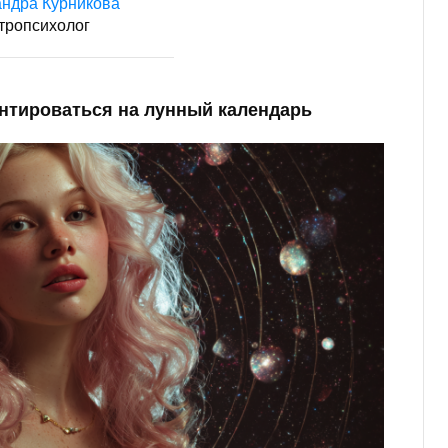
ндра Курникова
тропсихолог
ентироваться на лунный календарь