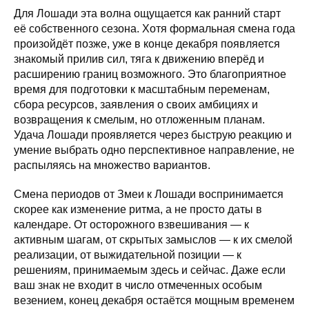
Для Лошади эта волна ощущается как ранний старт
её собственного сезона. Хотя формальная смена года
произойдёт позже, уже в конце декабря появляется
знакомый прилив сил, тяга к движению вперёд и
расширению границ возможного. Это благоприятное
время для подготовки к масштабным переменам,
сбора ресурсов, заявления о своих амбициях и
возвращения к смелым, но отложенным планам.
Удача Лошади проявляется через быструю реакцию и
умение выбрать одно перспективное направление, не
распыляясь на множество вариантов.
Смена периодов от Змеи к Лошади воспринимается
скорее как изменение ритма, а не просто даты в
календаре. От осторожного взвешивания — к
активным шагам, от скрытых замыслов — к их смелой
реализации, от выжидательной позиции — к
решениям, принимаемым здесь и сейчас. Даже если
ваш знак не входит в число отмеченных особым
везением, конец декабря остаётся мощным временем