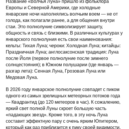
Название «Волчья Луна» пришло из фольклора
Европы и Северной Америки, где холодные
январские ночи наполнялись волчьим воем — не от
голода, как полагали ранее, а для общения внутри
стаи. Это полнолуние символизирует защиту,
общность и связь с близкими. В различных культурах у
январского полнолуния есть свои наименования:
кельты: Тихая Луна; чероки: Холодная Луна; китайцы:
Праздничная Луна; англосаксонская традиция: Луна
после Йоля (первое полнолуние после зимнего
солнцестояния); в Южном полушарии (где январь —
разгар лета): Сенная Луна, Грозовая Луна или
Медовая Луна.
В 2026 году январское полнолуние совпадет с пиком
одного из самых зрелищных метеорных потоков года
— Квадрантид (до 120 метеоров в час). К сожалению,
яркий свет полной Луны скроет большую часть
«падающих звезд». Кроме того, в эту ночь Луна
составит эффектную пару с очень ярким Юпитером,
который как раз приблизится к пику своей видимости.