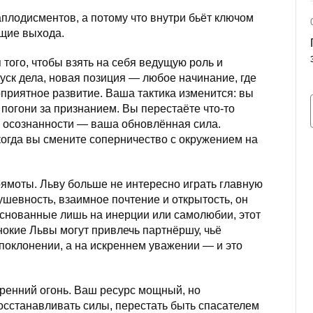
аплодисментов, а потому что внутри бьёт ключом
ющие выхода.
того, чтобы взять на себя ведущую роль и
уск дела, новая позиция — любое начинание, где
приятное развитие. Ваша тактика изменится: вы
 погони за признанием. Вы перестаёте что-то
й осознанности — ваша обновлённая сила.
когда вы смените соперничество с окружением на
рямоты. Льву больше не интересно играть главную
ушевность, взаимное почтение и открытость, он
 основанные лишь на инерции или самолюбии, этот
нокие Львы могут привлечь партнёршу, чьё
поклонении, а на искреннем уважении — и это
ренний огонь. Ваш ресурс мощный, но
осстанавливать силы, перестать быть спасателем