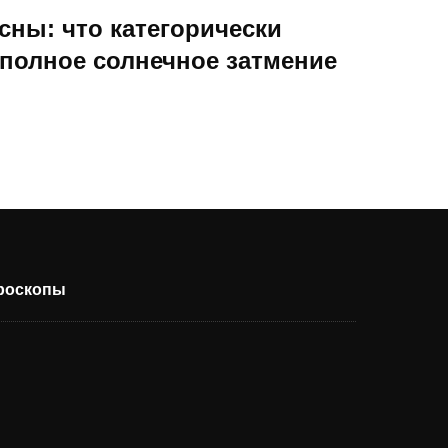
сны: что категорически
 полное солнечное затмение
ороскопы