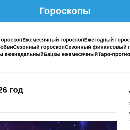
Гороскопы
гороскоп
Ежемесячный гороскоп
Ежегодный горос
любви
Сезонный гороскоп
Сезонный финансовый г
ы еженедельный
Бацзы ежемесячный
Таро-прогно
26 год