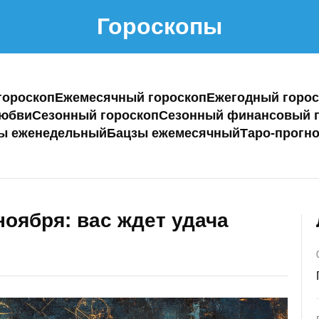
Гороскопы
гороскоп
Ежемесячный гороскоп
Ежегодный горос
любви
Сезонный гороскоп
Сезонный финансовый г
ы еженедельный
Бацзы ежемесячный
Таро-прогно
оября: вас ждет удача