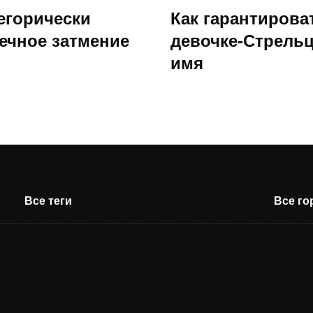
егорически
Как гарантирова
нечное затмение
девочке-Стрельц
имя
Все теги
Все г