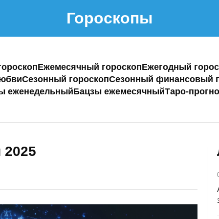
Гороскопы
гороскоп
Ежемесячный гороскоп
Ежегодный горос
любви
Сезонный гороскоп
Сезонный финансовый г
ы еженедельный
Бацзы ежемесячный
Таро-прогно
 2025