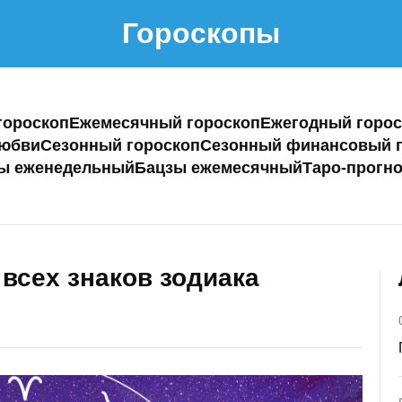
Гороскопы
гороскоп
Ежемесячный гороскоп
Ежегодный горос
любви
Сезонный гороскоп
Сезонный финансовый г
ы еженедельный
Бацзы ежемесячный
Таро-прогно
 всех знаков зодиака