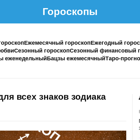
Гороскопы
гороскоп
Ежемесячный гороскоп
Ежегодный горос
любви
Сезонный гороскоп
Сезонный финансовый г
ы еженедельный
Бацзы ежемесячный
Таро-прогно
для всех знаков зодиака