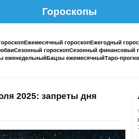
Гороскопы
гороскоп
Ежемесячный гороскоп
Ежегодный горос
любви
Сезонный гороскоп
Сезонный финансовый г
ы еженедельный
Бацзы ежемесячный
Таро-прогно
ля 2025: запреты дня