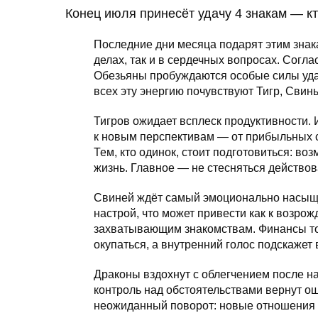
Конец июля принесёт удачу 4 знакам — кт
Последние дни месяца подарят этим зна
делах, так и в сердечных вопросах. Согл
Обезьяны пробуждаются особые силы уда
всех эту энергию почувствуют Тигр, Свинь
Тигров ожидает всплеск продуктивности.
к новым перспективам — от прибыльных 
Тем, кто одинок, стоит подготовиться: в
жизнь. Главное — не стесняться действов
Свиней ждёт самый эмоционально насыще
настрой, что может привести как к возрож
захватывающим знакомствам. Финансы т
окупаться, а внутренний голос подскажет
Драконы вздохнут с облегчением после н
контроль над обстоятельствами вернут 
неожиданный поворот: новые отношения и