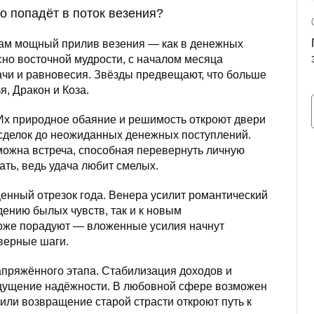
о попадёт в поток везения?
кам мощный прилив везения — как в денежных
асно восточной мудрости, с началом месяца
чи и равновесия. Звёзды предвещают, что больше
я, Дракон и Коза.
 Их природное обаяние и решимость откроют двери
сделок до неожиданных денежных поступлений.
озможна встреча, способная перевернуть личную
ать, ведь удача любит смелых.
нный отрезок года. Венера усилит романтический
дению былых чувств, так и к новым
оже порадуют — вложенные усилия начнут
 верные шаги.
апряжённого этапа. Стабилизация доходов и
ощущение надёжности. В любовной сфере возможен
ли возвращение старой страсти откроют путь к