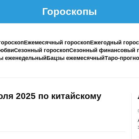
Гороскопы
гороскоп
Ежемесячный гороскоп
Ежегодный горос
любви
Сезонный гороскоп
Сезонный финансовый г
ы еженедельный
Бацзы ежемесячный
Таро-прогно
юля 2025 по китайскому