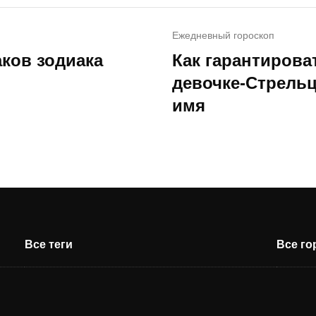
Ежедневный гороскоп
аков зодиака
Как гарантирова
девочке-Стрельц
имя
Все теги
Все г