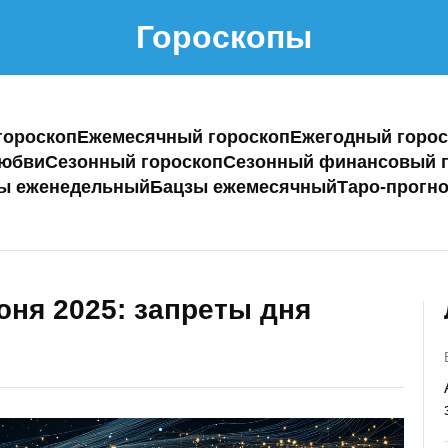
Гороскопы
гороскоп
Ежемесячный гороскоп
Ежегодный горос
любви
Сезонный гороскоп
Сезонный финансовый г
ы еженедельный
Бацзы ежемесячный
Таро-прогно
ня 2025: запреты дня