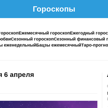
Гороскопы
гороскоп
Ежемесячный гороскоп
Ежегодный горос
любви
Сезонный гороскоп
Сезонный финансовый г
ы еженедельный
Бацзы ежемесячный
Таро-прогно
я 6 апреля