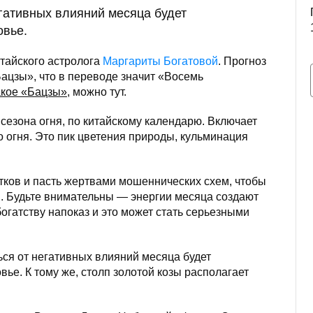
гативных влияний месяца будет
овье.
итайского астролога
Маргариты Богатовой
. Прогноз
ацзы», что в переводе значит «Восемь
акое «Бацзы»
, можно тут.
сезона огня, по китайскому календарю. Включает
о огня. Это пик цветения природы, кульминация
отков и пасть жертвами мошеннических схем, чтобы
и. Будьте внимательны — энергии месяца создают
огатству напоказ и это может стать серьезными
.
ся от негативных влияний месяца будет
вье. К тому же, столп золотой козы располагает