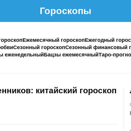
Гороскопы
гороскоп
Ежемесячный гороскоп
Ежегодный горос
любви
Сезонный гороскоп
Сезонный финансовый г
ы еженедельный
Бацзы ежемесячный
Таро-прогно
нников: китайский гороскоп