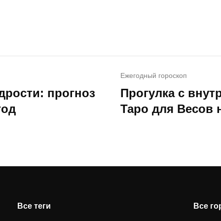
Ежегодный гороскоп
дрости: прогноз
Прогулка с внут
год
Таро для Весов н
Все теги
Все г