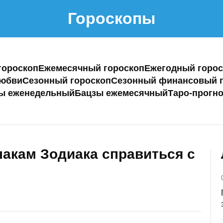
Гороскопы
гороскоп
Ежемесячный гороскоп
Ежегодный горос
любви
Сезонный гороскоп
Сезонный финансовый г
ы еженедельный
Бацзы ежемесячный
Таро-прогно
накам Зодиака справиться с