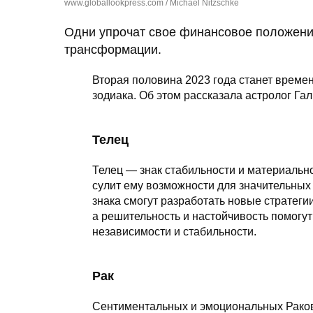
www.globallookpress.com / Michael Nitzschke
Одни упрочат свое финансовое положени
трансформации.
Вторая половина 2023 года станет време
зодиака. Об этом рассказала астролог Га
Телец
Телец — знак стабильности и материальн
сулит ему возможности для значительных
знака смогут разработать новые стратег
а решительность и настойчивость помогу
независимости и стабильности.
Рак
Сентиментальных и эмоциональных Раков