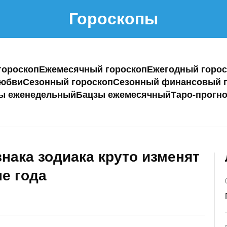
Гороскопы
гороскоп
Ежемесячный гороскоп
Ежегодный горос
любви
Сезонный гороскоп
Сезонный финансовый г
ы еженедельный
Бацзы ежемесячный
Таро-прогно
нака зодиака круто изменят
е года