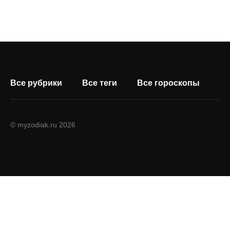
Все рубрики
Все теги
Все гороскопы
© myzodiak.ru 2026