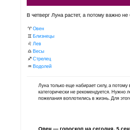
В четверг Луна растет, а потому важно не
♈
Овен
♊
Близнецы
♌
Лев
♎
Весы
♐
Стрелец
♒
Водолей
Луна только еще набирает силу, а потому
категорически не рекомендуется. Нужно 
пожелания воплотились в жизнь. Для этог
Овен — гороскоп на сегодня, 5 се