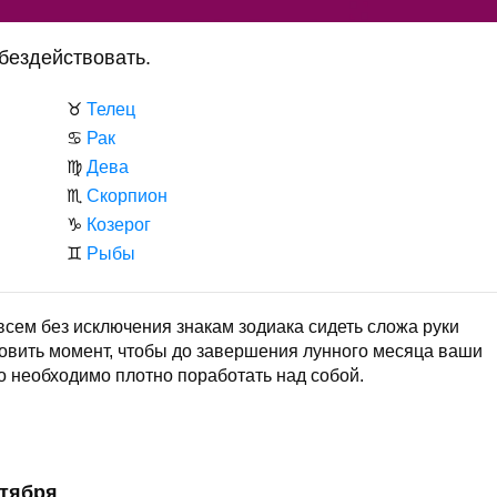
 бездействовать.
♉
Телец
♋
Рак
♍
Дева
♏
Скорпион
♑
Козерог
♊
Рыбы
 всем без исключения знакам зодиака сидеть сложа руки
ловить момент, чтобы до завершения лунного месяца ваши
о необходимо плотно поработать над собой.
нтября