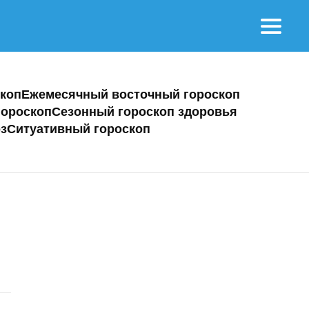
коп
Ежемесячный восточный гороскоп
ороскоп
Сезонный гороскоп здоровья
з
Ситуативный гороскоп