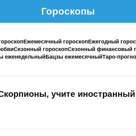
Гороскопы
гороскоп
Ежемесячный гороскоп
Ежегодный горос
любви
Сезонный гороскоп
Сезонный финансовый г
ы еженедельный
Бацзы ежемесячный
Таро-прогно
 Скорпионы, учите иностранный