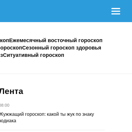
коп
Ежемесячный восточный гороскоп
ороскоп
Сезонный гороскоп здоровья
з
Ситуативный гороскоп
Лента
08:00
Жужжащий гороскоп: какой ты жук по знаку
зодиака