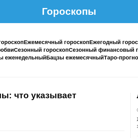
Гороскопы
гороскоп
Ежемесячный гороскоп
Ежегодный горос
любви
Сезонный гороскоп
Сезонный финансовый г
ы еженедельный
Бацзы ежемесячный
Таро-прогно
ны: что указывает