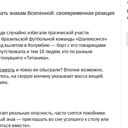
ать знакам Вселенной: своевременная реакция
ди случайно избегали трагической участи.
ка бразильской футбольной команды «Шапекоэнсе»
ед вылетом в Колумбию — борт с его товарищами
путствовала и тем 18 людям, кто по разным
атонувшего «Титаника».
смерть
и ловко ее обыграли? Вполне возможно,
лось, на скорую кончину указывает масса вещей.
иях.
зит реальная опасность, часто снятся покойники.
й знак — приглашать во сне усопшего к столу или
яться вместе».