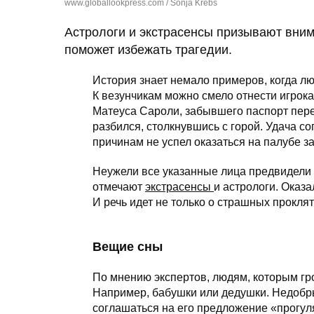
www.globallookpress.com / Sonja Krebs
Астрологи и экстрасенсы призывают вним
поможет избежать трагедии.
История знает немало примеров, когда лю
К везунчикам можно смело отнести игро
Матеуса Сароли, забывшего паспорт пер
разбился, столкнувшись с горой. Удача со
причинам не успел оказаться на палубе з
Неужели все указанные лица предвидели
отмечают
экстрасенсы
и астрологи. Оказа
И речь идет не только о страшных проклят
Вещие сны
По мнению экспертов, людям, которым гро
Например, бабушки или дедушки. Недобры
соглашаться на его предложение «прогул